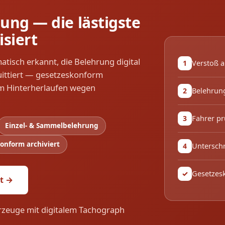
ung — die lästigste
isiert
tisch erkannt, die Belehrung digital
Verstoß a
1
ittiert — gesetzeskonform
em Hinterherlaufen wegen
Belehrung
2
Fahrer pr
3
Einzel- & Sammelbelehrung
onform archiviert
Unterschr
4
Gesetzesk
✓
rt →
rzeuge mit digitalem Tachograph