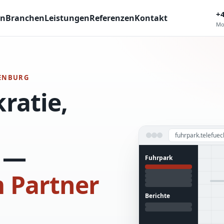
+
en
Branchen
Leistungen
Referenzen
Kontakt
Mo
DENBURG
ratie,
fuhrpark.telefue
n —
Fuhrpark
 Partner
Berichte