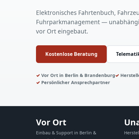
Elektronisches Fahrtenbuch, Fahrz
Fuhrparkmanagement — unabhängig
vor Ort eingebaut.
Kostenlose Beratung
Telemati
Vor Ort in Berlin & Brandenburg
Herstel
Persönlicher Ansprechpartner
Vor Ort
Un
Einbau & Support in Berlin &
Herste