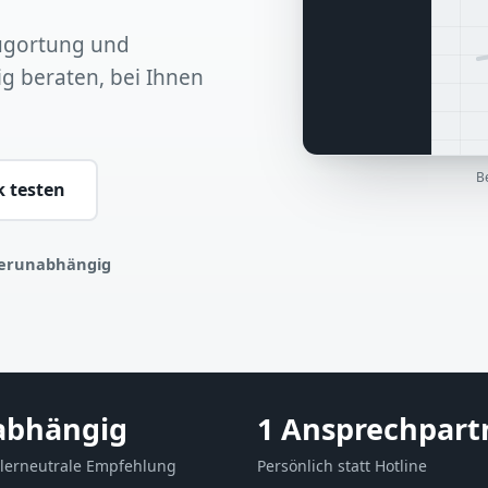
eugortung und
 beraten, bei Ihnen
B
k testen
lerunabhängig
abhängig
1 Ansprechpart
llerneutrale Empfehlung
Persönlich statt Hotline