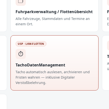
🗂️
Fuhrparkverwaltung / Flottenübersicht
Alle Fahrzeuge, Stammdaten und Termine an
E
einem Ort.
D
USP · LKW-FLOTTEN
⏱️
T
A
TachoDatenManagement
ü
Tacho automatisch auslesen, archivieren und
Fristen wahren — inklusive Digitaler
Verstoßbelehrung.