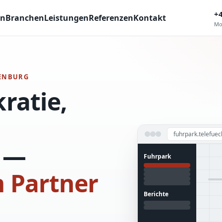
+
en
Branchen
Leistungen
Referenzen
Kontakt
Mo
DENBURG
ratie,
fuhrpark.telefue
n —
Fuhrpark
 Partner
Berichte