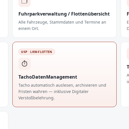
🗂️
Fuhrparkverwaltung / Flottenübersicht
Alle Fahrzeuge, Stammdaten und Termine an
E
einem Ort.
D
USP · LKW-FLOTTEN
⏱️
T
A
TachoDatenManagement
ü
Tacho automatisch auslesen, archivieren und
Fristen wahren — inklusive Digitaler
Verstoßbelehrung.