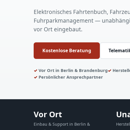
Elektronisches Fahrtenbuch, Fahrz
Fuhrparkmanagement — unabhängig
vor Ort eingebaut.
Kostenlose Beratung
Telemati
Vor Ort in Berlin & Brandenburg
Herstel
Persönlicher Ansprechpartner
Vor Ort
Un
Einbau & Support in Berlin &
Herste