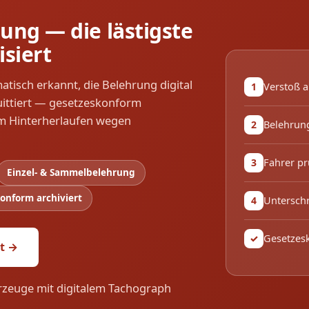
ung — die lästigste
isiert
tisch erkannt, die Belehrung digital
Verstoß a
1
ittiert — gesetzeskonform
em Hinterherlaufen wegen
Belehrung
2
Fahrer pr
3
Einzel- & Sammelbelehrung
onform archiviert
Unterschr
4
Gesetzesk
✓
rt →
rzeuge mit digitalem Tachograph