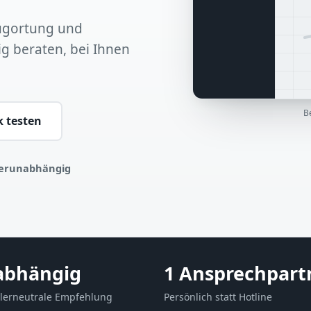
eugortung und
 beraten, bei Ihnen
B
k testen
lerunabhängig
abhängig
1 Ansprechpart
llerneutrale Empfehlung
Persönlich statt Hotline